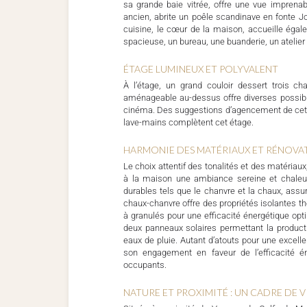
sa grande baie vitrée, offre une vue imprena
ancien, abrite un poêle scandinave en fonte Jo
cuisine, le cœur de la maison, accueille égal
spacieuse, un bureau, une buanderie, un atelier
ÉTAGE LUMINEUX ET POLYVALENT
À l’étage, un grand couloir dessert trois c
aménageable au-dessus offre diverses possibi
cinéma. Des suggestions d’agencement de cett
lave-mains complètent cet étage.
HARMONIE DES MATÉRIAUX ET RÉNOVA
Le choix attentif des tonalités et des matériau
à la maison une ambiance sereine et chaleur
durables tels que le chanvre et la chaux, ass
chaux-chanvre offre des propriétés isolantes th
à granulés pour une efficacité énergétique op
deux panneaux solaires permettant la producti
eaux de pluie. Autant d’atouts pour une excel
son engagement en faveur de l’efficacité é
occupants.
NATURE ET PROXIMITÉ : UN CADRE DE V