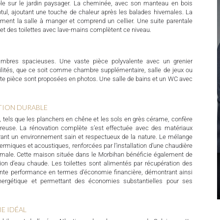
ble sur le jardin paysager. La cheminée, avec son manteau en bois
tul, ajoutant une touche de chaleur après les balades hivernales. La
ement la salle à manger et comprend un cellier. Une suite parentale
 et des toilettes avec lave-mains complètent ce niveau.
hambres spacieuses. Une vaste pièce polyvalente avec un grenier
lités, que ce soit comme chambre supplémentaire, salle de jeux ou
e pièce sont proposées en photos. Une salle de bains et un WC avec
TION DURABLE
x, tels que les planchers en chêne et les sols en grès cérame, confère
euse. La rénovation complète s’est effectuée avec des matériaux
urant un environnement sain et respectueux de la nature. Le mélange
ermiques et acoustiques, renforcées par l’installation d’une chaudière
timale. Cette maison située dans le Morbihan bénéficie également de
on d’eau chaude. Les toilettes sont alimentés par récupération des
lente performance en termes d’économie financière, démontrant ainsi
nergétique et permettant des économies substantielles pour ses
IE IDÉAL