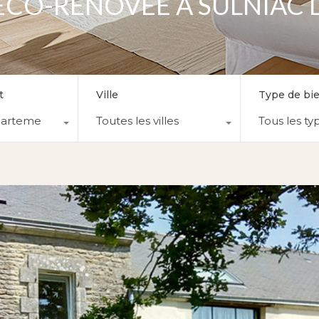
 ECO-RENOVEE A SULNIAC
t
Ville
Type de bi
partements
Toutes les villes
Tous les ty