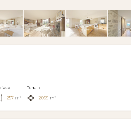
rface
Terrain
257
m²
2059
m²