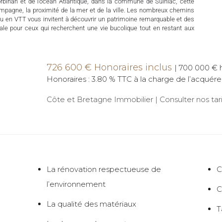
rbihan et de l’océan Atlantique, dans la commune de Sulniac, cette
ampagne, la proximité de la mer et de la ville. Les nombreux chemins
ou en VTT vous invitent à découvrir un patrimoine remarquable et des
éale pour ceux qui recherchent une vie bucolique tout en restant aux
726 600 € Honoraires inclus
|
700 000 € h
Honoraires : 3.80 % TTC à la charge de l’acquére
Côte et Bretagne Immobilier |
Consulter nos tari
La rénovation respectueuse de
C
l’environnement
C
La qualité des matériaux
T