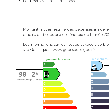
Les beaux volumes et espaces
Montant moyen estimé des dépenses annuelles
établi à partir des prix de l’énergie de l’année 20
Les informations sur les risques auxquels ce bi
site Géorisques :
www.georisques.gouv.fr
Faible émiss
Logement économe
A
A
B
98
2*
B
KWh/m².an
kg CO2/m².an
C
C
D
D
E
E
F
F
G
G