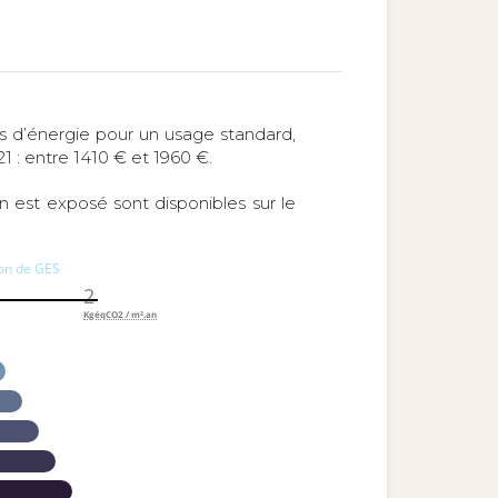
 d’énergie pour un usage standard,
21 : entre 1410 € et 1960 €.
en est exposé sont disponibles sur le
ion de GES
2
KgéqCO2 / m².an