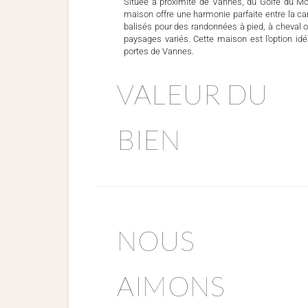
Située à proximité de Vannes, du Golfe du Mo
maison offre une harmonie parfaite entre la c
balisés pour des randonnées à pied, à cheval 
paysages variés. Cette maison est l’option id
portes de Vannes.
VALEUR DU
BIEN
NOUS
AIMONS