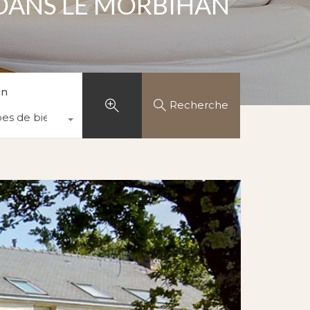
 DANS LE MORBIHAN
en
Recherche
pes de biens