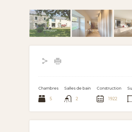
Chambres
Salles de bain
Construction
Su
5
2
1922