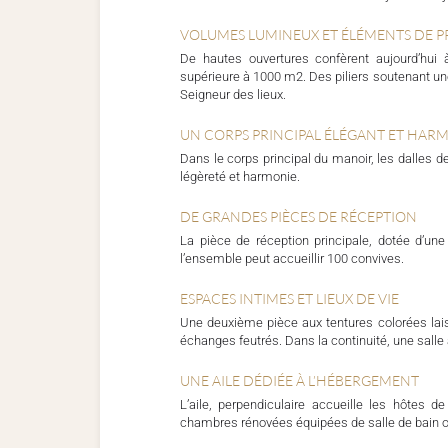
VOLUMES LUMINEUX ET ÉLÉMENTS DE P
De hautes ouvertures confèrent aujourd’hui 
supérieure à 1000 m2. Des piliers soutenant une 
Seigneur des lieux.
UN CORPS PRINCIPAL ÉLÉGANT ET HA
Dans le corps principal du manoir, les dalles de
légèreté et harmonie.
DE GRANDES PIÈCES DE RÉCEPTION
La pièce de réception principale, dotée d’u
l’ensemble peut accueillir 100 convives.
ESPACES INTIMES ET LIEUX DE VIE
Une deuxième pièce aux tentures colorées laiss
échanges feutrés. Dans la continuité, une salle
UNE AILE DÉDIÉE À L’HÉBERGEMENT
L’aile, perpendiculaire accueille les hôtes
chambres rénovées équipées de salle de bain ou