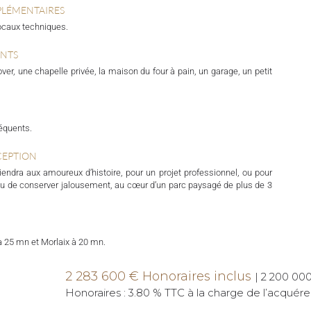
PLÉMENTAIRES
locaux techniques.
ENTS
ver, une chapelle privée, la maison du four à pain, un garage, un petit
équents.
CEPTION
endra aux amoureux d’histoire, pour un projet professionnel, ou pour
r ou de conserver jalousement, au cœur d’un parc paysagé de plus de 3
 25 mn et Morlaix à 20 mn.
2 283 600 € Honoraires inclus
|
2 200 000 
Honoraires : 3.80 % TTC à la charge de l’acquére