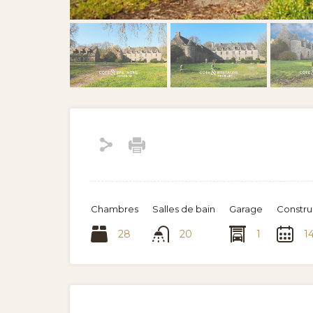
Chambres
Salles de bain
Garage
Constru
28
20
1
1