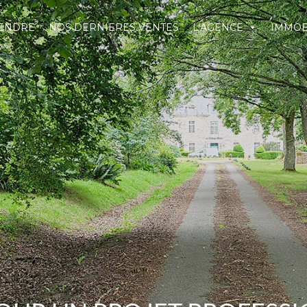
VENDRE
NOS DERNIERES VENTES
L'AGENCE
IMMOB
ERNIERES VENTES
L'AGENCE
IMMOBILIER
ACTUAL