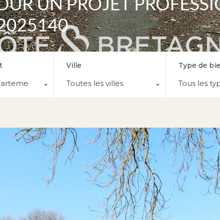
OUR UN PROJET PROFESSI
 2025140
t
Ville
Type de bi
partements
Toutes les villes
Tous les ty