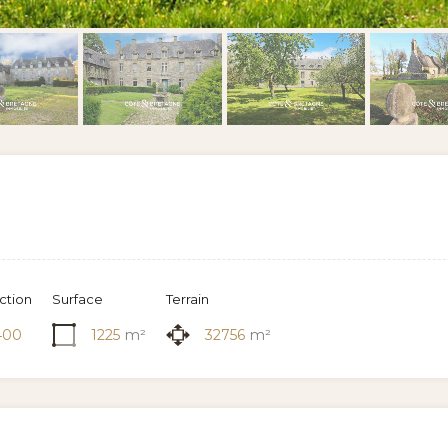
ction
Surface
Terrain
400
1225
m²
32756
m²