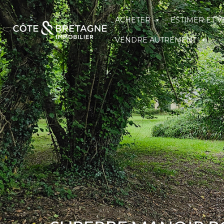
ACHETER
ESTIMER ET 
VENDRE AUTREMENT
ACHETER
ESTIMER ET VENDRE
NOS D
VENDRE AUTREMENT