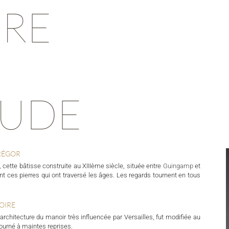
IRE
TUDE
RÉGOR
, cette bâtisse construite au XIIIème siècle, située entre
Guingamp
et
nt ces pierres qui ont traversé les âges. Les regards tournent en tous
TOIRE
’architecture du manoir très influencée par Versailles, fut modifiée au
journé à maintes reprises.