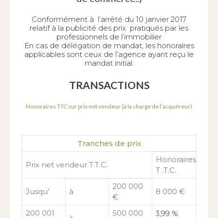
Conformément à l’arrêté du 10 janvier 2017
relatif à la publicité des prix pratiqués par les
professionnels de l’immobilier
En cas de délégation de mandat, les honoraires
applicables sont ceux de l’agence ayant reçu le
mandat initial.
TRANSACTIONS
Honoraires TTC sur prix net vendeur (à la charge de l’acquéreur)
Tranches de prix
Honoraires
Prix net vendeur T.T.C.
T .T.C.
200 000
Jusqu’
à
8 000 €
€
200 001
500 000
3,99 %