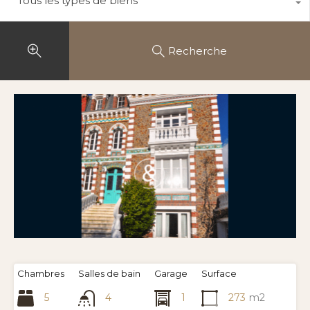
Tous les types de biens
Recherche
Chambres
Salles de bain
Garage
Surface
5
4
1
273
m2