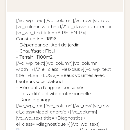
[/vc_wp_text][/vc_column][/vc_row][vc_row]
[vc_column width= »1/2″ el_class= »a-retenir »]
[vc_wp_text title= »A RETENIR »]
–
Construction : 1896
– Dépendance : Abri de jardin
– Chauffage : Fioul
– Terrain : 1180m2
[/vc_wp_text][/vc_column][vc_column
width= »1/2″ el_class= »les-plus »][vc_wp_text
title= »LES PLUS »]
– Beaux volumes avec
hauteurs sous plafond
– Eléments d’origines conservés
– Possibilité activité professionnelle
– Double garage
[/vc_wp_text][/vc_column][/vc_row][vc_row
el_class= »label-energie »][vc_column]
[vc_wp_text title= »Diagnostics »
el_class= »diagnostique »]
[/vc_wp_text]