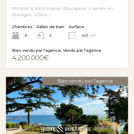
PIERRE & MER Manoir d’Exception à vendre en
Bretagne –Côtes…
Chambres
Salles de bain
Surface
6
401
m²
5
Bien vendu par l'agence, Vendu par l'agence
4.200.000€
Bien vendu par l'agence